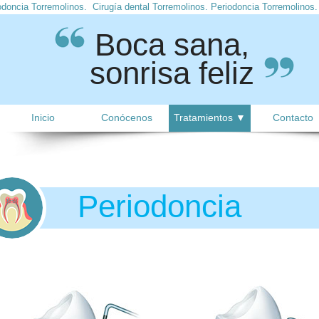
todoncia Torremolinos. Cirugía dental Torremolinos. Periodoncia Torremolino
Boca sana,
sonrisa feliz
Inicio
Conócenos
Tratamientos ▼
Contacto
Periodoncia