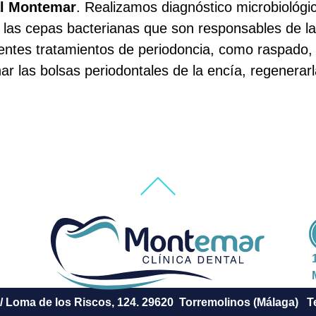
al Montemar
. Realizamos diagnóstico microbiológic
nar las cepas bacterianas que son responsables de 
erentes tratamientos de periodoncia, como raspado, 
nar las bolsas periodontales de la encía, regenerar
C/ Loma de los Riscos, 124. 29620 Torremolinos (Málaga) Tel